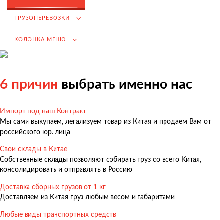
Возмещение НДС при Импорте
ГРУЗОПЕРЕВОЗКИ
Подбор иностранных поставщиков
КОЛОНКА МЕНЮ
Продвижение на российском рынке
(для иностранных компаний)
.
6 причин
выбрать именно нас
Импорт под наш Контракт
Грузоперевозки
Мы сами выкупаем, легализуем товар из Китая и продаем Вам от
Грузоперевозки из Китая
российского юр. лица
Международные перевозки
Свои склады в Китае
Собственные склады позволяют собирать груз со всего Китая,
Автомобильные перевозки
консолидировать и отправлять в Россию
Контейнерные перевозки
Доставка сборных грузов от 1 кг
Железнодорожные перевозки
Доставляем из Китая груз любым весом и габаритами
Морские и речные перевозки
Любые виды транспортных средств