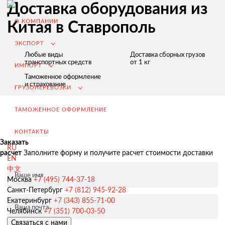
Доставка оборудования из
О КОМПАНИИ
Китая в Ставрополь
ЭКСПОРТ
Любые виды
Доставка сборных грузов
транспортных средств
от 1 кг
ИМПОРТ
Таможенное оформление
и страхование
ГРУЗОПЕРЕВОЗКИ
ТАМОЖЕННОЕ ОФОРМЛЕНИЕ
КОНТАКТЫ
Заказать
RU
расчет
Заполните форму и получите расчет стоимости доставки
EN
中文
Ваше имя
Экспорт из России
Москва
+7 (495) 744-37-18
Санкт-Петербург
+7 (812) 945-92-28
Заключение контрактов и согласование условий поставки
Екатеринбург
+7 (343) 855-71-00
Ваша почта
Таможенное оформление и разрешительная документация
Челябинск
+7 (351) 700-03-50
Связаться с нами