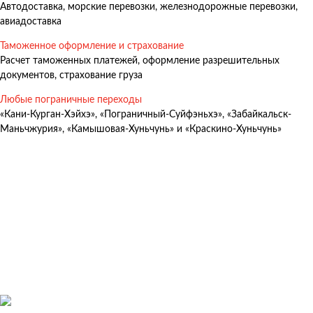
Автодоставка, морские перевозки, железнодорожные перевозки,
Авиадоставка
авиадоставка
Мультимодальные перевозки
Таможенное оформление и страхование
Негабаритные перевозки
Расчет таможенных платежей, оформление разрешительных
документов, страхование груза
Комплексные логистические решения
Любые пограничные переходы
Страхование грузов
«Кани-Курган-Хэйхэ», «Пограничный-Суйфэньхэ», «Забайкальск-
Маньчжурия», «Камышовая-Хуньчунь» и «Краскино-Хуньчунь»