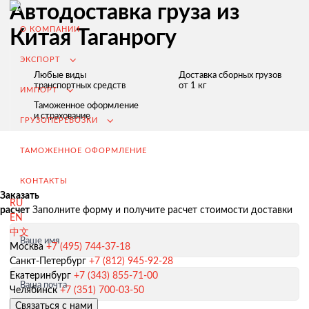
Автодоставка груза из
О КОМПАНИИ
Китая Таганрогу
ЭКСПОРТ
Любые виды
Доставка сборных грузов
транспортных средств
от 1 кг
ИМПОРТ
Таможенное оформление
и страхование
ГРУЗОПЕРЕВОЗКИ
ТАМОЖЕННОЕ ОФОРМЛЕНИЕ
КОНТАКТЫ
Заказать
RU
расчет
Заполните форму и получите расчет стоимости доставки
EN
中文
Ваше имя
Экспорт из России
Москва
+7 (495) 744-37-18
Санкт-Петербург
+7 (812) 945-92-28
Заключение контрактов и согласование условий поставки
Екатеринбург
+7 (343) 855-71-00
Ваша почта
Таможенное оформление и разрешительная документация
Челябинск
+7 (351) 700-03-50
Связаться с нами