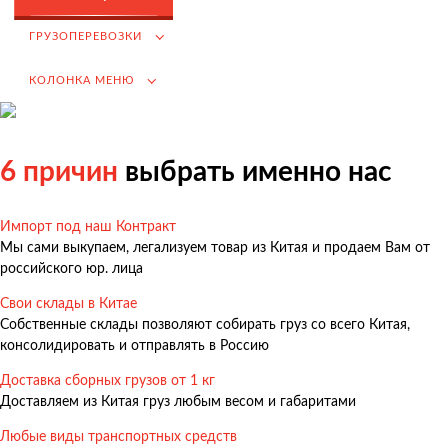
Возмещение НДС при Импорте
ГРУЗОПЕРЕВОЗКИ
Подбор иностранных поставщиков
КОЛОНКА МЕНЮ
Продвижение на российском рынке
(для иностранных компаний)
.
6 причин
выбрать именно нас
Импорт под наш Контракт
Грузоперевозки
Мы сами выкупаем, легализуем товар из Китая и продаем Вам от
Грузоперевозки из Китая
российского юр. лица
Международные перевозки
Свои склады в Китае
Собственные склады позволяют собирать груз со всего Китая,
Автомобильные перевозки
консолидировать и отправлять в Россию
Контейнерные перевозки
Доставка сборных грузов от 1 кг
Железнодорожные перевозки
Доставляем из Китая груз любым весом и габаритами
Морские и речные перевозки
Любые виды транспортных средств